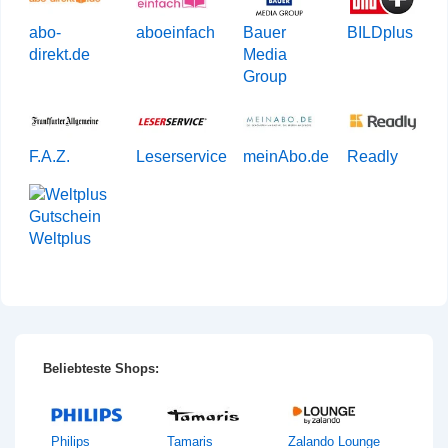
abo-
aboeinfach
Bauer
BILDplus
direkt.de
Media
Group
F.A.Z.
Leserservice
meinAbo.de
Readly
Weltplus
Beliebteste Shops:
Philips
Tamaris
Zalando Lounge