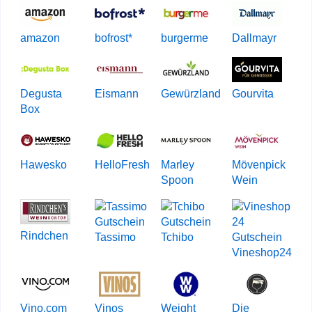
amazon
bofrost*
burgerme
Dallmayr
Degusta
Eismann
Gewürzland
Gourvita
Box
Hawesko
HelloFresh
Marley
Mövenpick
Spoon
Wein
Rindchen
Tassimo
Tchibo
Vineshop24
Vino.com
Vinos
Weight
Die