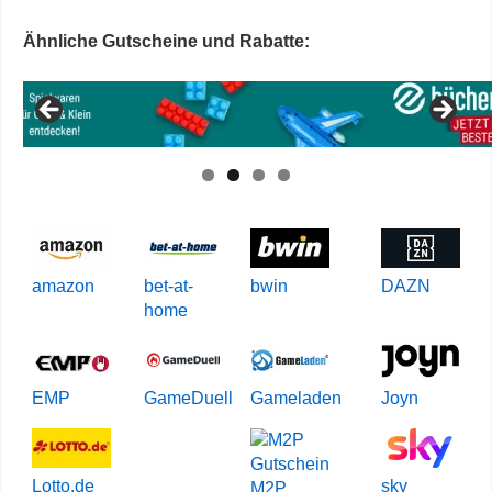
Ähnliche Gutscheine und Rabatte:
amazon
bet-at-
bwin
DAZN
home
EMP
GameDuell
Gameladen
Joyn
Lotto.de
sky
M2P