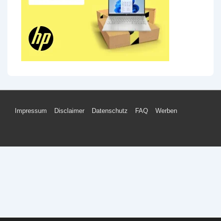
Footer-
Impressum
Disclaimer
Datenschutz
FAQ
Werben
Menü