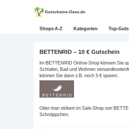
↓
Zum
Gutscheine-Oase.de
Inhalt
Hauptnavigation
Shops A-Z
Kategorien
Top-Guts
BETTENRID – 10 € Gutschein
Im BETTENRID Online-Shop können Sie qual
Schlafen, Bad und Wohnen versandkostenfr
können Sie dann z.B. noch 5 € sparen.
Oder man stöbert im Sale-Shop von BETTEN
Schnäppchen.