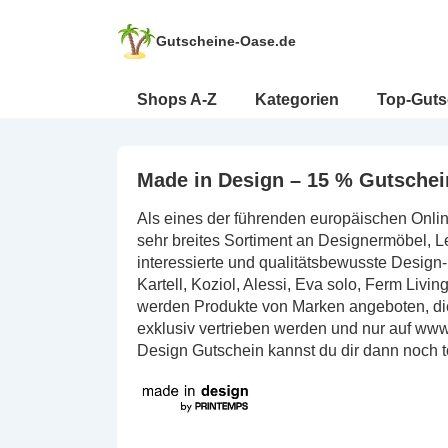
↓
Zum
Gutscheine-Oase.de
Inhalt
Hauptnavigation
Shops A-Z
Kategorien
Top-Guts
Made in Design – 15 % Gutschei
Als eines der führenden europäischen Onli
sehr breites Sortiment an Designermöbel, L
interessierte und qualitätsbewusste Design
Kartell, Koziol, Alessi, Eva solo, Ferm Liv
werden Produkte von Marken angeboten, die 
exklusiv vertrieben werden und nur auf www
Design Gutschein kannst du dir dann noch to