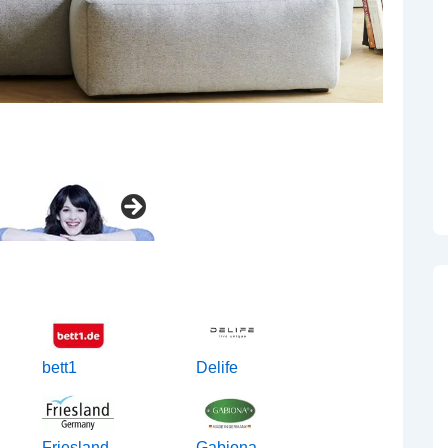
bett1
Delife
Friesland
Gabiona