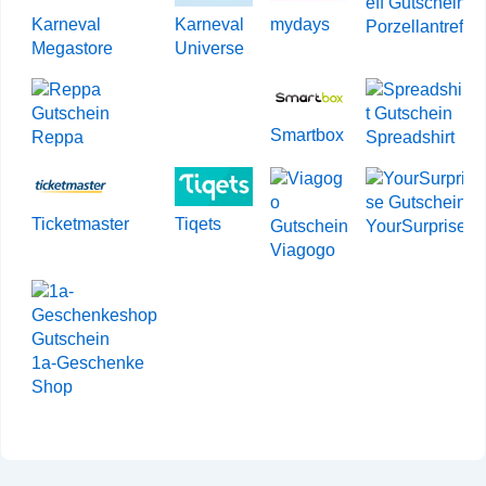
Karneval
Karneval
mydays
Porzellantreff
Megastore
Universe
Smartbox
Reppa
Spreadshirt
Ticketmaster
Tiqets
YourSurprise
Viagogo
1a-Geschenke
Shop