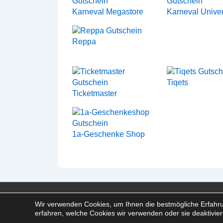
Karneval Megastore
Karneval Unive
Reppa
Tiqets
Ticketmaster
1a-Geschenke Shop
Footer-
Impressum
Disclaimer
Datenschutz
FAQ
Werb
Wir verwenden Cookies, um Ihnen die bestmögliche Erfahru
erfahren, welche Cookies wir verwenden oder sie deaktivie
Menü