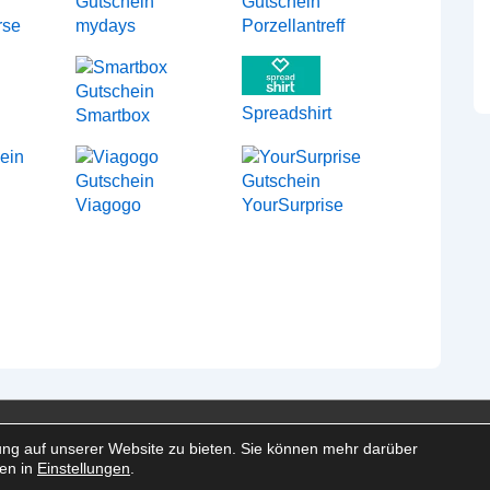
rse
mydays
Porzellantreff
Spreadshirt
Smartbox
Viagogo
YourSurprise
en
ng auf unserer Website zu bieten. Sie können mehr darüber
ren in
Einstellungen
.