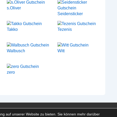
s.Oliver
Seidensticker
Takko
Tezenis
Walbusch
Witt
zero
en
ng auf unserer Website zu bieten. Sie können mehr darüber