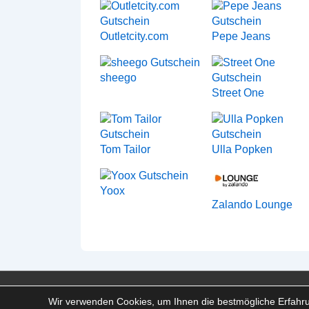
Outletcity.com
Pepe Jeans
sheego
Street One
Tom Tailor
Ulla Popken
Yoox
Zalando Lounge
Footer-
Impressum
Disclaimer
Datenschutz
FAQ
Werb
Wir verwenden Cookies, um Ihnen die bestmögliche Erfahru