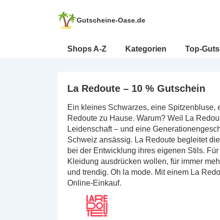
↓
Zum
Gutscheine-Oase.de
Inhalt
Hauptnavigation
Shops A-Z
Kategorien
Top-Guts
La Redoute – 10 % Gutschein
Ein kleines Schwarzes, eine Spitzenbluse,
Redoute zu Hause. Warum? Weil La Redoute 
Leidenschaft – und eine Generationengeschic
Schweiz ansässig. La Redoute begleitet d
bei der Entwicklung ihres eigenen Stils. Für 
Kleidung ausdrücken wollen, für immer mehr 
und trendig. Oh la mode. Mit einem La Red
Online-Einkauf.