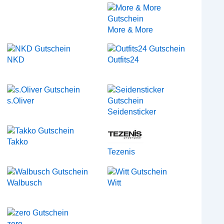
More & More
NKD
Outfits24
s.Oliver
Seidensticker
Takko
Tezenis
Walbusch
Witt
zero