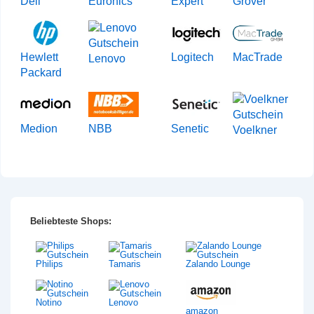
Dell
Euronics
Expert
Grover
Hewlett
Logitech
MacTrade
Lenovo
Packard
Medion
NBB
Senetic
Voelkner
Beliebteste Shops:
Philips
Tamaris
Zalando Lounge
Notino
Lenovo
amazon