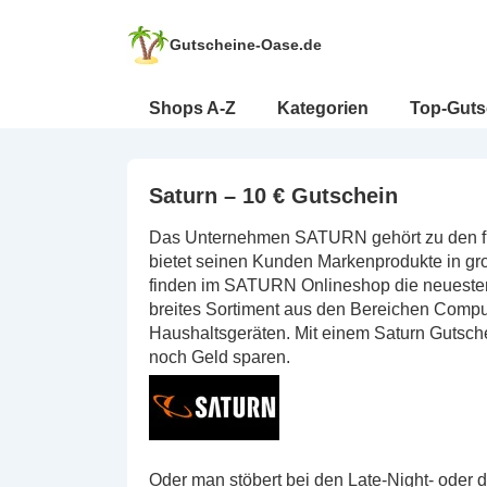
↓
Zum
Gutscheine-Oase.de
Inhalt
Hauptnavigation
Shops A-Z
Kategorien
Top-Guts
Saturn – 10 € Gutschein
Das Unternehmen SATURN gehört zu den füh
bietet seinen Kunden Markenprodukte in gr
finden im SATURN Onlineshop die neuesten 
breites Sortiment aus den Bereichen Compu
Haushaltsgeräten. Mit einem Saturn Gutsche
noch Geld sparen.
Oder man stöbert bei den Late-Night- oder