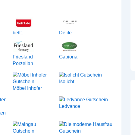
bett1
Delife
Friesland
Gabiona
Porzellan
Isolicht
Möbel Inhofer
Ledvance
ten