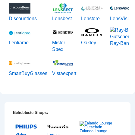
Discountlens
Lensbest
Lenstore
LensVision
Lentiamo
Mister
Oakley
Ray-Ban
Spex
SmartBuyGlasses
Vistaexpert
Beliebteste Shops:
Zalando Lounge
Philips
Tamaris