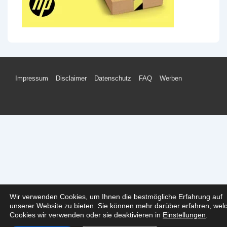
Footer-
Impressum
Disclaimer
Datenschutz
FAQ
Werben
Menü
Wir verwenden Cookies, um Ihnen die bestmögliche Erfahrung auf
unserer Website zu bieten. Sie können mehr darüber erfahren, wel
Cookies wir verwenden oder sie deaktivieren in
Einstellungen
.