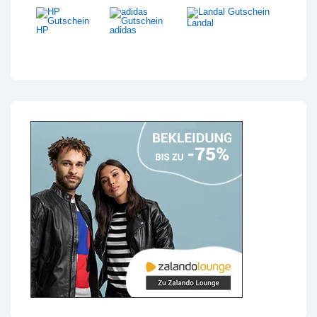
Landal
HP
adidas