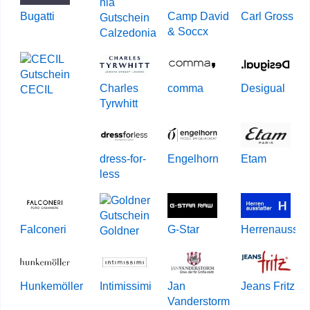
Bugatti
Camp David
Carl Gross
& Soccx
Calzedonia
Charles
comma
Desigual
CECIL
Tyrwhitt
dress-for-
Engelhorn
Etam
less
Falconeri
G-Star
Herrenausstat
Goldner
Hunkemöller
Intimissimi
Jan
Jeans Fritz
Vanderstorm