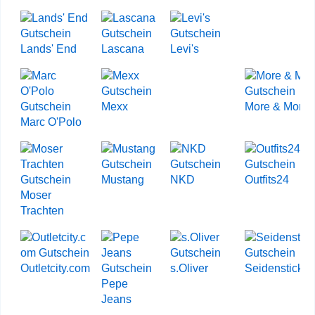
Lands' End
Lascana
Levi's
Mexx
More & More
Marc O'Polo
Mustang
NKD
Outfits24
Moser
Trachten
Outletcity.com
s.Oliver
Seidensticker
Pepe
Jeans