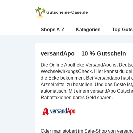
↓
Zum
Gutscheine-Oase.de
Inhalt
Hauptnavigation
Shops A-Z
Kategorien
Top-Guts
versandApo – 10 % Gutschein
Die Online Apotheke VersandApo ist Deutsc
WechselwirkungsCheck. Hier kannst du dei
die Ecke bekommen. Bei Versandapo hast du 
Arzneimittel zu bestellen. Und das Beste is
automatisch. Mit einem versandApo Gutsche
Rabattakionen bares Geld sparen.
Oder man stöbert im Sale-Shop von versand