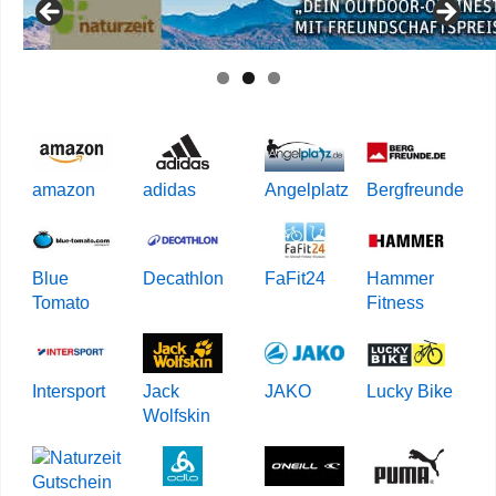
amazon
adidas
Angelplatz
Bergfreunde
Blue
Decathlon
FaFit24
Hammer
Tomato
Fitness
Intersport
Jack
JAKO
Lucky Bike
Wolfskin