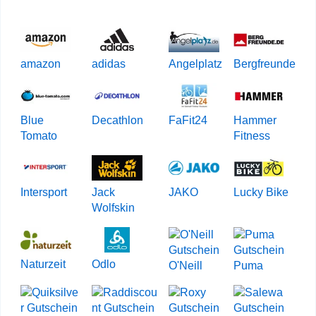
amazon
adidas
Angelplatz
Bergfreunde
Blue
Decathlon
FaFit24
Hammer
Tomato
Fitness
Intersport
Jack
JAKO
Lucky Bike
Wolfskin
Naturzeit
Odlo
O'Neill
Puma