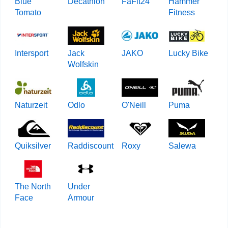
Blue
Decathlon
FaFit24
Hammer
Tomato
Fitness
Intersport
Jack
JAKO
Lucky Bike
Wolfskin
Naturzeit
Odlo
O'Neill
Puma
Quiksilver
Raddiscount
Roxy
Salewa
The North
Under
Face
Armour