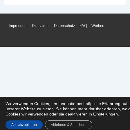
Footer-
Impressum
Disclaimer
Datenschutz
FAQ
Werben
Menü
Wir verwenden Cookies, um Ihnen die bestmögliche Erfahrung auf
unserer Website zu bieten. Sie können mehr darüber erfahren, wel
Cookies wir verwenden oder sie deaktivieren in
Einstellungen
.
Alle akzeptieren
Ablehnen & Speichern